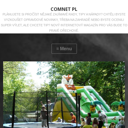
COMNET PL
PLÁNUJETE SI PROČÍST NĚJAKÉ ZAJÍMAVÉ RADY, TIPY A NÁPADY? CHTĚLI BYSTE
VYZKOUŠET OPRAVDOVÉ NOVINKY, TŘEBA NA ZAHRADĚ NEBO BYSTE OCENILI
SUPER VÝLET, ALE CHCETE TIP? NOVÝ INTERNETOVÝ MAGAZÍN PRO VÁS BUDE TO
PRAVÉ OŘECHOVÉ.