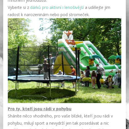
mnohem jednodušší.
Vyberte si z
dárků pro aktivní i lenošivější
a udělejte jim
radost k narozeninám nebo pod stromeček.
Pro ty, kteří jsou rádi v pohybu
Sháníte něco vhodného, pro vaše blízké, kteří jsou rádi v
pohybu, milují sport a nevydrží jen tak posedávat a nic