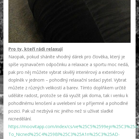
Pro ty, kteří rádi relaxují
Naopak, pokud sháníte vhodný dárek pro člověka, který je
spíše vyznavačem odpočinku a relaxace a sportu moc nedá,
pak pro něj můžete vybrat skvělý interiérový a exteriérový
doplněk v jednom – pohodlný relaxační sedací pytel. Vybrat
můžete z různých velikostí a barev. Tímto doplňkem určitě
uděláte radost, protože se dá využít jak doma, tak i venku k
pohodlnému lenošení a uvelebení se v příjemné a pohodlné
pozici. Pak už nezbývá nic jiného než si užívat sladké
nicnedělání.
https://moovitapp.com/index/cs/ve%25C5%2599ejn%25C3%25A
To_Nicned%25C4%259Bl%25C3%25A1n%25C3%25AD-