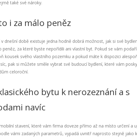
jmě také své nároky.
to i za málo peněz
 v dnešní době existuje jedna hodně dobrá možnost, jak si své bydlení
o peněz, za které byste nepořídili ani vlastní byt. Pokud se vám podař
poň kousek svého vlastního pozemku a pokud máte k dispozici alespoň
isíc, pak si můžete směle vybrat své budoucí bydlení, které vám posk
 dům celoroční
.
lasického bytu k nerozeznání a s
odami navíc
obilní stavení, které vám firma doveze přímo až na místo určení a u
odle vámi zadaných parametrů, vypadá uvnitř naprosto stejně jako k