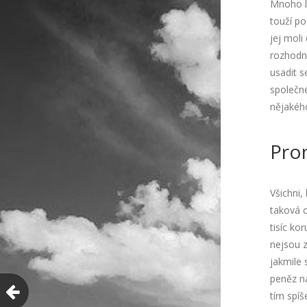
Mnoho li
touží po
jej moli
rozhodno
usadit s
společn
nějakého
Pro
Všichni,
taková 
tisíc ko
nejsou 
jakmile 
peněz na
tím spíš