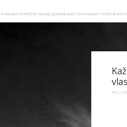
PLÁNUJETE SI PROČÍST NĚJAKÉ ZAJÍMAVÉ RADY, TIPY A NÁPADY? CHTĚLI BYSTE
Kaž
vla
Pro, 7, 2