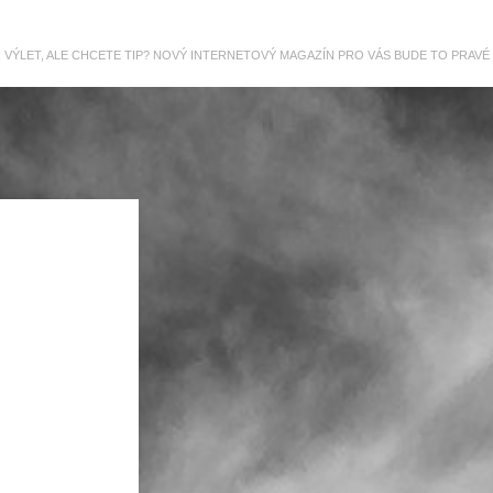
R VÝLET, ALE CHCETE TIP? NOVÝ INTERNETOVÝ MAGAZÍN PRO VÁS BUDE TO PRAVÉ