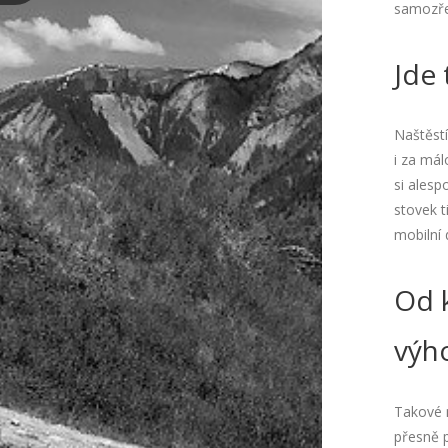
samozře
Jde 
Naštěstí
i za mál
si ales
stovek t
mobilní
Od k
výh
Takové m
přesně p