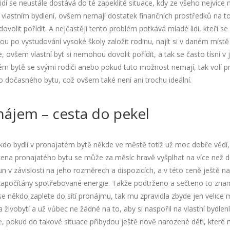
dí se neustále dostává do té zapeklité situace, kdy ze všeho nejvíce 
 vlastním bydlení, ovšem nemají dostatek finančních prostředků na to
 dovolit pořídit. A nejčastěji tento problém potkává mladé lidi, kteří se
u po vystudování vysoké školy založit rodinu, najít si v daném místě 
e, ovšem vlastní byt si nemohou dovolit pořídit, a tak se často tísní 
ém bytě se svými rodiči anebo pokud tuto možnost nemají, tak volí 
 dočasného bytu, což ovšem také není ani trochu ideální.
nájem – cesta do pekel
 kdo bydlí v pronajatém bytě někde ve městě totiž už moc dobře vědí,
cena pronajatého bytu se může za měsíc hravě vyšplhat na více než d
run v závislosti na jeho rozměrech a dispozicích, a v této ceně ještě na
započítány spotřebované energie. Takže podtrženo a sečteno to zna
se někdo zaplete do sítí pronájmu, tak mu zpravidla zbyde jen velice 
 živobytí a už vůbec ne žádné na to, aby si naspořil na vlastní bydlení
e, pokud do takové situace přibydou ještě nově narozené děti, které 