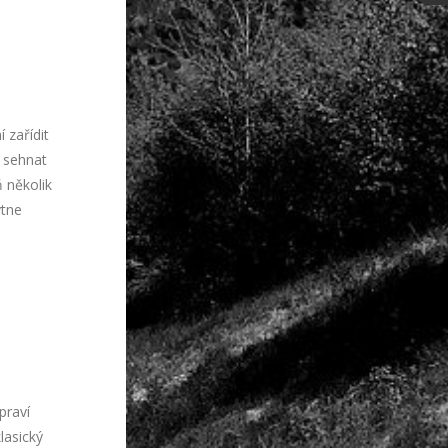
 zařídit
í sehnat
 několik
ytne
praví
lasický