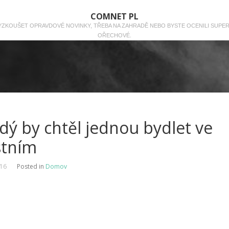
COMNET PL
 VYZKOUŠET OPRAVDOVÉ NOVINKY, TŘEBA NA ZAHRADĚ NEBO BYSTE OCENILI SUPE
OŘECHOVÉ.
dý by chtěl jednou bydlet ve
stním
016
Posted in
Domov