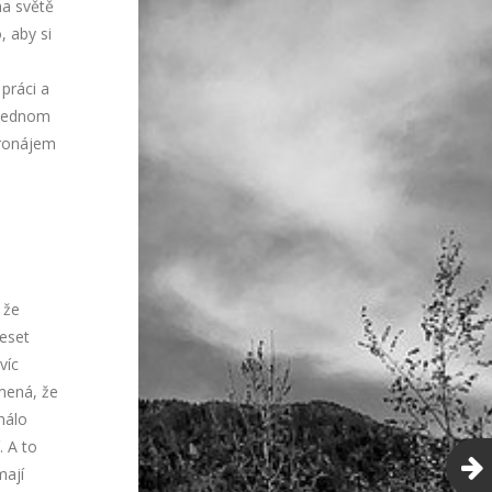
na světě
, aby si
práci a
v jednom
pronájem
 že
eset
víc
mená, že
málo
. A to
mají