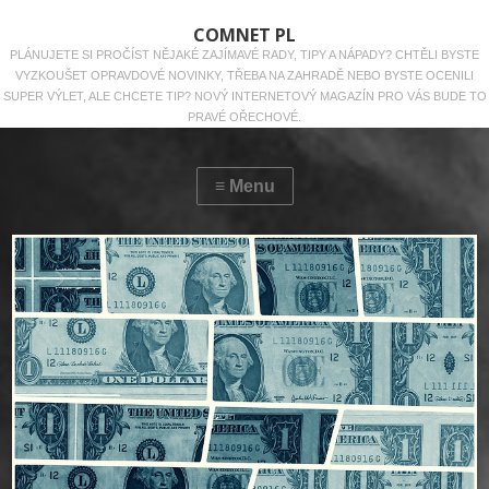
COMNET PL
PLÁNUJETE SI PROČÍST NĚJAKÉ ZAJÍMAVÉ RADY, TIPY A NÁPADY? CHTĚLI BYSTE
VYZKOUŠET OPRAVDOVÉ NOVINKY, TŘEBA NA ZAHRADĚ NEBO BYSTE OCENILI
SUPER VÝLET, ALE CHCETE TIP? NOVÝ INTERNETOVÝ MAGAZÍN PRO VÁS BUDE TO
PRAVÉ OŘECHOVÉ.