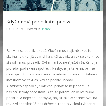
Když nemá podnikatel peníze
Lis, 11, 2019
Posted in
Finance
Bez vize se podnikat nedá. Člověk musí najít nějakou tu
skulinu na trhu, již by mohl a chtěl zaplnit, a pak se v tom, co
si zvolil, musí prosadit. Ovšem ani to není ještě vše, čeho je
pro zdar podnikání zapotřebí. Nezbytné je také mít peníze
na rozjezd tohoto počínání a nejednou i finance potřebné k
investicím ve chvílích, kdy se podniku nedaří.
A zatímco nápady hýří kdekdo, peněz se nejednomu z
našinců leckdy nedostává. A to se potom jen velice těžko
podniká. A nejednou nezbývá, aby si takový našinec vzal na
rozjezd podnikání či na udržování tohoto v chodu vhodnou