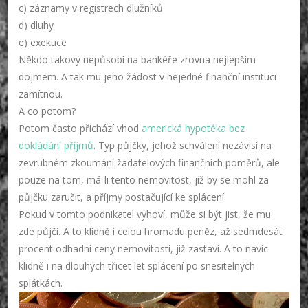
c) záznamy v registrech dlužníků
d) dluhy
e) exekuce
Někdo takový nepůsobí na bankéře zrovna nejlepším
dojmem. A tak mu jeho žádost v nejedné finanční instituci
zamítnou.
A co potom?
Potom často přichází vhod
americká hypotéka bez
dokládání příjmů
. Typ půjčky, jehož schválení nezávisí na
zevrubném zkoumání žadatelových finančních poměrů, ale
pouze na tom, má-li tento nemovitost, jíž by se mohl za
půjčku zaručit, a příjmy postačující ke splácení.
Pokud v tomto podnikatel vyhoví, může si být jist, že mu
zde půjčí. A to klidně i celou hromadu peněz, až sedmdesát
procent odhadní ceny nemovitosti, již zastaví. A to navíc
klidně i na dlouhých třicet let splácení po snesitelných
splátkách.