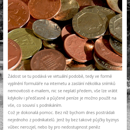
Žádost se tu podává ve virtuální podobě, tedy ve formě
vyplnění formuláře na internetu a zaslání několika snímků
nemovitosti e-mailem, nic se neplatí předem, vše lze vrátit
kdykoliv i předčasně a půjčené peníze je možno použít na
vše, co souvisí s podnikáním.
Což je dokonalá pomoc. Bez níž bychom dnes postrádali
nejednoho z podnikatelů. Jenž by bez takové půjčky byznys
vůbec nerozjel, nebo by pro nedostupnost peněz