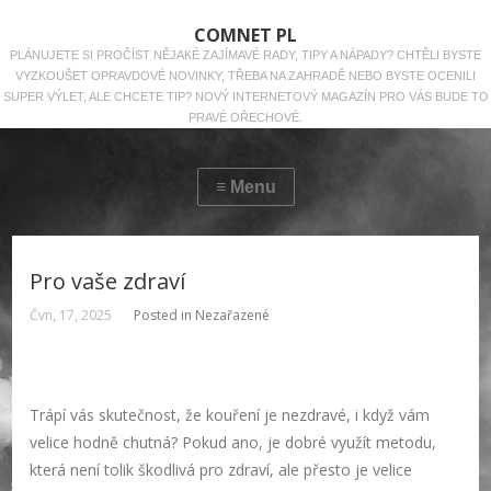
COMNET PL
PLÁNUJETE SI PROČÍST NĚJAKÉ ZAJÍMAVÉ RADY, TIPY A NÁPADY? CHTĚLI BYSTE
VYZKOUŠET OPRAVDOVÉ NOVINKY, TŘEBA NA ZAHRADĚ NEBO BYSTE OCENILI
SUPER VÝLET, ALE CHCETE TIP? NOVÝ INTERNETOVÝ MAGAZÍN PRO VÁS BUDE TO
PRAVÉ OŘECHOVÉ.
Pro vaše zdraví
Čvn, 17, 2025
Posted in Nezařazené
Trápí vás skutečnost, že kouření je nezdravé, i když vám
velice hodně chutná? Pokud ano, je dobré využít metodu,
která není tolik škodlivá pro zdraví, ale přesto je velice