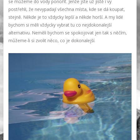
se můžeme do vody ponořit. Jenže jste už jistě i vy
postřehli, že nevypadají všechna místa, kde se dá koupat,
stejně. Někde je to vždycky lepší a někde horší. A my lidé
bychom si měli vždycky vybrat tu co nejdokonalejší
alternativu. Neměli bychom se spokojovat jen tak s něčím,
můžeme-li si zvolit něco, co je dokonalejší.