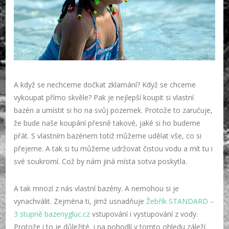
A když se nechceme dočkat zklamání? Když se chceme
vykoupat přímo skvěle? Pak je nejlepší koupit si vlastní
bazén a umístit si ho na svůj pozemek. Protože to zaručuje,
že bude naše koupání přesně takové, jaké si ho budeme
přát. S vlastním bazénem totiž můžeme udělat vše, co si
přejeme. A tak si tu můžeme udržovat čistou vodu a mít tu i
své soukromí. Což by nám jiná místa sotva poskytla.
A tak mnozí z nás vlastní bazény. A nemohou si je
vynachválit. Zejména ti, jimž usnadňuje
Žebřík STANDARD –
3 stupně bazenygluc.cz
vstupování i vystupování z vody.
Protože i to je důležité, i na pohodlí v tomto ohledu záleží.