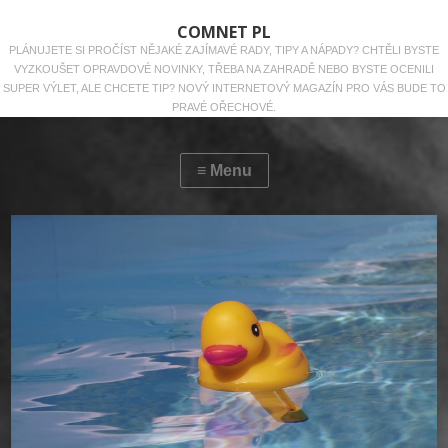
COMNET PL
PLÁNUJETE SI PROČÍST NĚJAKÉ ZAJÍMAVÉ RADY, TIPY A NÁPADY? CHTĚLI BYSTE
VYZKOUŠET OPRAVDOVÉ NOVINKY, TŘEBA NA ZAHRADĚ NEBO BYSTE OCENILI
SUPER VÝLET, ALE CHCETE TIP? NOVÝ INTERNETOVÝ MAGAZÍN PRO VÁS BUDE TO
PRAVÉ OŘECHOVÉ.