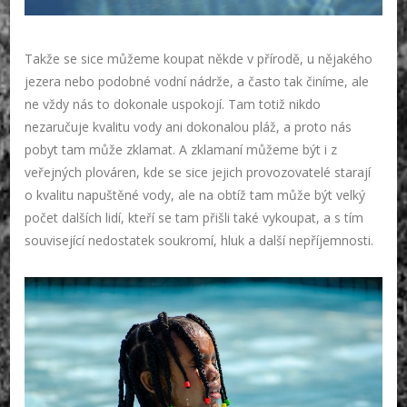
Takže se sice můžeme koupat někde v přírodě, u nějakého
jezera nebo podobné vodní nádrže, a často tak činíme, ale
ne vždy nás to dokonale uspokojí. Tam totiž nikdo
nezaručuje kvalitu vody ani dokonalou pláž, a proto nás
pobyt tam může zklamat. A zklamaní můžeme být i z
veřejných plováren, kde se sice jejich provozovatelé starají
o kvalitu napuštěné vody, ale na obtíž tam může být velký
počet dalších lidí, kteří se tam přišli také vykoupat, a s tím
související nedostatek soukromí, hluk a další nepříjemnosti.