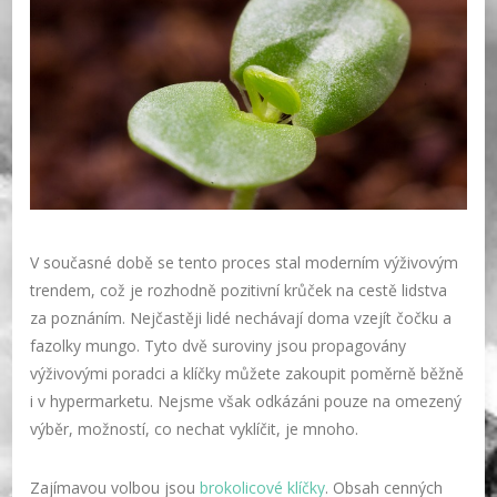
V současné době se tento proces stal moderním výživovým
trendem, což je rozhodně pozitivní krůček na cestě lidstva
za poznáním. Nejčastěji lidé nechávají doma vzejít čočku a
fazolky mungo. Tyto dvě suroviny jsou propagovány
výživovými poradci a klíčky můžete zakoupit poměrně běžně
i v hypermarketu. Nejsme však odkázáni pouze na omezený
výběr, možností, co nechat vyklíčit, je mnoho.
Zajímavou volbou jsou
brokolicové klíčky
. Obsah cenných