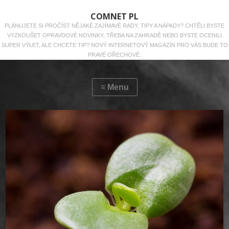
COMNET PL
PLÁNUJETE SI PROČÍST NĚJAKÉ ZAJÍMAVÉ RADY, TIPY A NÁPADY? CHTĚLI BYSTE
VYZKOUŠET OPRAVDOVÉ NOVINKY, TŘEBA NA ZAHRADĚ NEBO BYSTE OCENILI
SUPER VÝLET, ALE CHCETE TIP? NOVÝ INTERNETOVÝ MAGAZÍN PRO VÁS BUDE TO
PRAVÉ OŘECHOVÉ.