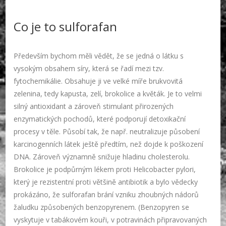
Co je to sulforafan
Především bychom měli vědět, že se jedná o látku s
vysokým obsahem síry, která se řadí mezi tzv.
fytochemikálie.
Obsahuje ji ve velké míře brukvovitá
zelenina, tedy kapusta, zelí, brokolice a květák. Je to velmi
silný antioxidant a zároveň stimulant přirozených
enzymatických pochodů, které podporují detoxikační
procesy v těle. Působí tak, že např. neutralizuje působení
karcinogenních látek ještě předtím, než dojde k poškození
DNA. Zároveň významně snižuje hladinu cholesterolu.
Brokolice je podpůrným lékem proti Helicobacter pylori,
který je rezistentní proti většině antibiotik a bylo vědecky
prokázáno, že sulforafan brání vzniku zhoubných nádorů
žaludku způsobených benzopyrenem. (Benzopyren se
vyskytuje v tabákovém kouři, v potravinách připravovaných