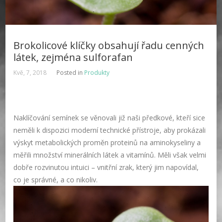
Brokolicové klíčky obsahují řadu cenných
látek, zejména sulforafan
Kvě, 7, 2018
Posted in
Produkty
Naklíčování semínek se věnovali již naši předkové, kteří sice
neměli k dispozici moderní technické přístroje, aby prokázali
výskyt metabolických proměn proteinů na aminokyseliny a
měřili množství minerálních látek a vitamínů. Měli však velmi
dobře rozvinutou intuici – vnitřní zrak, který jim napovídal,
co je správné, a co nikoliv.