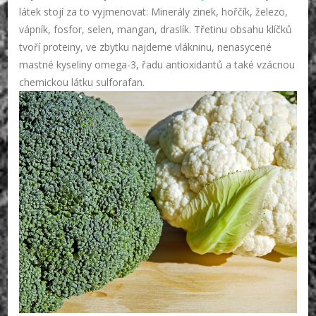
látek stojí za to vyjmenovat: Minerály zinek, hořčík, železo,
vápník, fosfor, selen, mangan, draslík. Třetinu obsahu klíčků
tvoří proteiny, ve zbytku najdeme vlákninu, nenasycené
mastné kyseliny omega-3, řadu antioxidantů a také vzácnou
chemickou látku sulforafan.