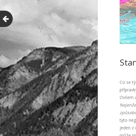
Sta
Co se t
přípravk
Ovšem an
Nejenže
způsobo
tyto neg
jeden z 
může mít