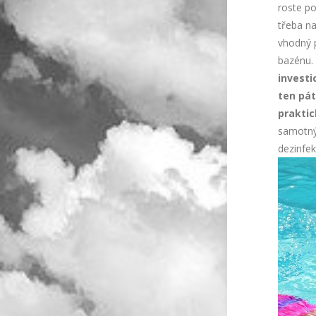
roste p
třeba n
vhodný 
bazénu.
investi
ten pát
praktic
samotný 
dezinfek