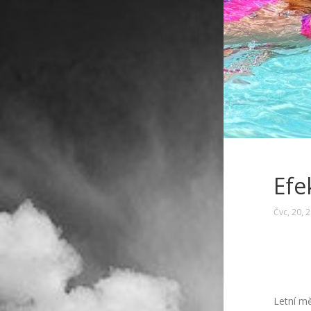
Efe
Čvc, 20, 
Letní mě