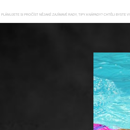
PLÁNUJETE SI PROČÍST NĚJAKÉ ZAJÍMAVÉ RADY, TIPY A NÁPADY? CHTĚLI BYSTE