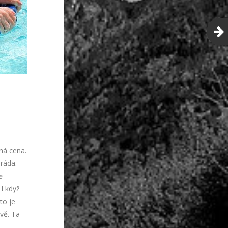
ná cena.
 ráda.
e
. I když
to je
ivě. Ta