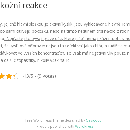
 kožní reakce
y, jejichž hlavní složkou je aktivní kyslík, jsou vyhledávané hlavně lidmi
to sami citlivější pokožku, nebo na tímto neduhem trpí někdo z rodi
íků
. Nejčastěji to bývají právě děti, které ještě nemají kůži natolik siln
ci, že kyslíkové přípravky nejsou tak efektivní jako chlór, a tudíž se mu
dávkovat ve vyšších koncentracích. To však má negativní vliv pouze n
a další cizopasníky, nikoliv však na lidi.
4.3/5 - (9 votes)
Free WordPress Theme designed by
Gavick.com
Proudly published with
WordPress