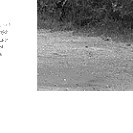
, kteří
nných
ou
. Je
sí
a