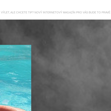
R VÝLET, ALE CHCETE TIP? NOVÝ INTERNETOVÝ MAGAZÍN PRO VÁS BUDE TO PRAVÉ