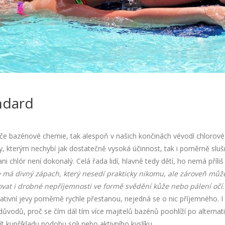
ndard
ýče bazénové chemie, tak alespoň v našich končinách vévodí chlorové
y, kterým nechybí jak dostatečně vysoká účinnost, tak i poměrně sluš
i chlór není dokonalý. Celá řada lidí, hlavně tedy dětí, ho nemá příliš
 má divný zápach, který nesedí prakticky nikomu, ale zároveň můž
vat i drobné nepříjemnosti ve formě svědění kůže nebo pálení očí
ativní jevy poměrně rychle přestanou, nejedná se o nic příjemného. I 
důvodů, proč se čím dál tím více majitelů bazénů poohlíží po alternat
 kupříkladu podobu soli nebo aktivního kyslíku