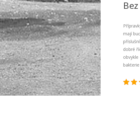
Bez
Přípravk
mají buď
příslušn
dobré ří
obvykle 
bakterie 