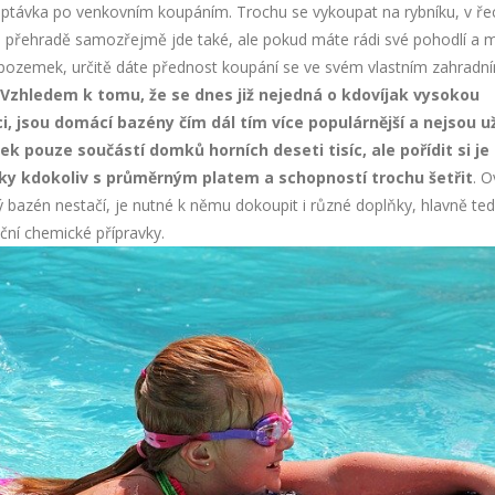
optávka po venkovním koupáním. Trochu se vykoupat na rybníku, v ř
a přehradě samozřejmě jde také, ale pokud máte rádi své pohodlí a 
pozemek, určitě dáte přednost koupání se ve svém vlastním zahradn
Vzhledem k tomu, že se dnes již nejedná o kdovíjak vysokou
ci, jsou domácí bazény čím dál tím více populárnější a nejsou u
ek pouze součástí domků horních deseti tisíc, ale pořídit si j
ky kdokoliv s průměrným platem a schopností trochu šetřit
. 
bazén nestačí, je nutné k němu dokoupit i různé doplňky, hlavně te
ční chemické přípravky.