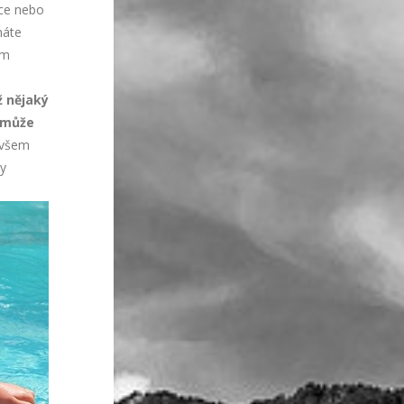
ece nebo
máte
ím
ž nějaký
e může
Ovšem
dy