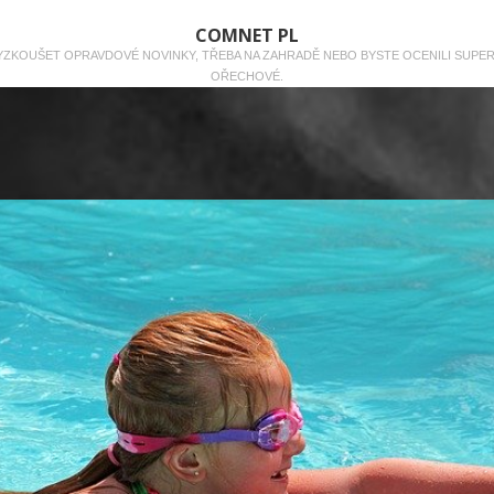
COMNET PL
 VYZKOUŠET OPRAVDOVÉ NOVINKY, TŘEBA NA ZAHRADĚ NEBO BYSTE OCENILI SUPE
OŘECHOVÉ.