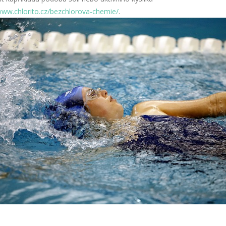
www.chlorito.cz/bezchlorova-chemie/
.