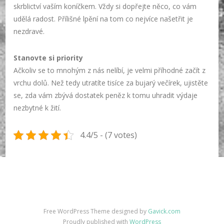
skrblictví vaším koníčkem. Vždy si dopřejte něco, co vám
udělá radost. Přílišné lpění na tom co nejvíce našetřit je
nezdravé.
Stanovte si priority
Ačkoliv se to mnohým z nás nelíbí, je velmi příhodné začít z
vrchu dolů. Než tedy utratíte tisíce za bujarý večírek, ujistěte
se, zda vám zbývá dostatek peněz k tomu uhradit výdaje
nezbytné k žití.
4.4/5 - (7 votes)
Free WordPress Theme designed by
Gavick.com
Proudly published with
WordPress