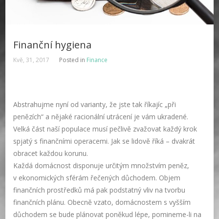
Finanční hygiena
Kvě, 31, 2017
Posted in
Finance
Abstrahujme nyní od varianty, že jste tak říkajíc „při
penězích“ a nějaké racionální utrácení je vám ukradené.
Velká část naší populace musí pečlivě zvažovat každý krok
spjatý s finančními operacemi. Jak se lidově říká – dvakrát
obracet každou korunu.
Každá domácnost disponuje určitým množstvím peněz,
v ekonomických sférám řečených důchodem. Objem
finančních prostředků má pak podstatný vliv na tvorbu
finančních plánu. Obecně vzato, domácnostem s vyšším
důchodem se bude plánovat poněkud lépe, pomineme-li na