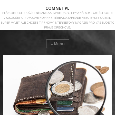
COMNET PL
PLÁNUJETE SI PROČÍST NĚJAKÉ ZAJÍMAVÉ RADY, TIPY A NÁPADY? CHTĚLI BYSTE
VYZKOUŠET OPRAVDOVÉ NOVINKY, TŘEBA NA ZAHRADĚ NEBO BYSTE OCENILI
SUPER VÝLET, ALE CHCETE TIP? NOVÝ INTERNETOVÝ MAGAZÍN PRO VÁS BUDE TO
PRAVÉ OŘECHOVÉ.