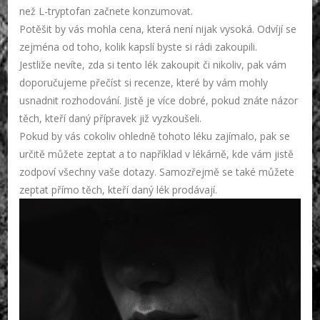
než
L-tryptofan
začnete konzumovat.
Potěšit by vás mohla cena, která není nijak vysoká. Odvíjí se
zejména od toho, kolik kapslí byste si rádi zakoupili.
Jestliže nevíte, zda si tento lék zakoupit či nikoliv, pak vám
doporučujeme přečíst si recenze, které by vám mohly
usnadnit rozhodování. Jistě je více dobré, pokud znáte názor
těch, kteří daný přípravek již vyzkoušeli.
Pokud by vás cokoliv ohledně tohoto léku zajímalo, pak se
určitě můžete zeptat a to například v lékárně, kde vám jistě
zodpoví všechny vaše dotazy. Samozřejmě se také můžete
zeptat přímo těch, kteří daný lék prodávají.