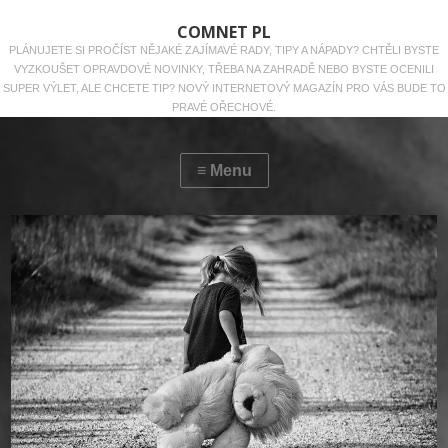
COMNET PL
PLÁNUJETE SI PROČÍST NĚJAKÉ ZAJÍMAVÉ RADY, TIPY A NÁPADY? CHTĚLI BYSTE
VYZKOUŠET OPRAVDOVÉ NOVINKY, TŘEBA NA ZAHRADĚ NEBO BYSTE OCENILI
SUPER VÝLET, ALE CHCETE TIP? NOVÝ INTERNETOVÝ MAGAZÍN PRO VÁS BUDE TO
PRAVÉ OŘECHOVÉ.