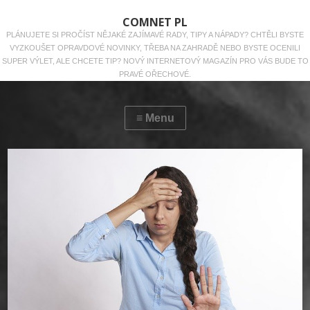
COMNET PL
PLÁNUJETE SI PROČÍST NĚJAKÉ ZAJÍMAVÉ RADY, TIPY A NÁPADY? CHTĚLI BYSTE
VYZKOUŠET OPRAVDOVÉ NOVINKY, TŘEBA NA ZAHRADĚ NEBO BYSTE OCENILI
SUPER VÝLET, ALE CHCETE TIP? NOVÝ INTERNETOVÝ MAGAZÍN PRO VÁS BUDE TO
PRAVÉ OŘECHOVÉ.