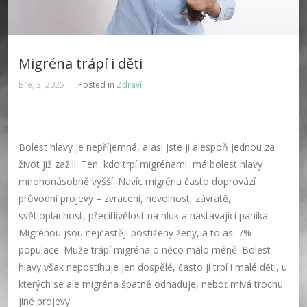
Migréna trápí i děti
Bře, 3, 2025
Posted in
Zdraví
Bolest hlavy je nepříjemná, a asi jste ji alespoň jednou za
život již zažili. Ten, kdo trpí migrénami, má bolest hlavy
mnohonásobně vyšší. Navíc migrénu často doprovází
průvodní projevy – zvracení, nevolnost, závratě,
světloplachost, přecitlivělost na hluk a nastávající panika.
Migrénou jsou nejčastěji postiženy ženy, a to asi 7%
populace. Muže trápí migréna o něco málo méně. Bolest
hlavy však nepostihuje jen dospělé, často jí trpí i malé děti, u
kterých se ale migréna špatně odhaduje, neboť mívá trochu
jiné projevy.