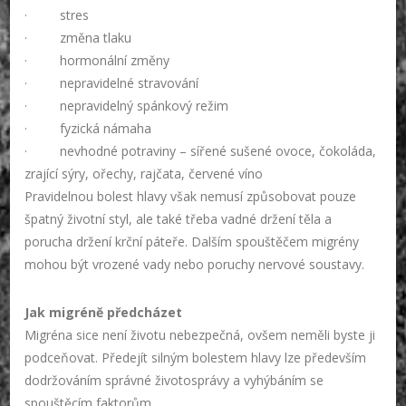
· stres
· změna tlaku
· hormonální změny
· nepravidelné stravování
· nepravidelný spánkový režim
· fyzická námaha
· nevhodné potraviny – sířené sušené ovoce, čokoláda,
zrající sýry, ořechy, rajčata, červené víno
Pravidelnou bolest hlavy však nemusí způsobovat pouze
špatný životní styl, ale také třeba vadné držení těla a
porucha držení krční páteře. Dalším spouštěčem migrény
mohou být vrozené vady nebo poruchy nervové soustavy.
Jak migréně předcházet
Migréna sice není životu nebezpečná, ovšem neměli byste ji
podceňovat. Předejít silným bolestem hlavy lze především
dodržováním správné životosprávy a vyhýbáním se
spouštěcím faktorům.