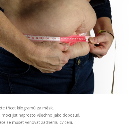
te třicet kilogramů za měsíc.
e moci jíst naprosto všechno jako doposud.
ete se muset věnovat žádnému cvičení.