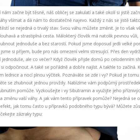
 nám začne být těsné, náš obličej se zakulatí a také okolí si jistě zač
hy všímat a dá nám to dostatečně najevo. Každý z nás se jistě takt
aštěstí se nejedná o trvalý stav. Svou váhu můžete změnit. Je to však v
louhavá a strastiplná cesta. Málokterý člověk má natolik pevnou vůli,
hubnout jednoduše a bez starostí. Pokud jsme doposud jedli velké po
i jsme si příjem, bude pro nás omezení velmi stresující. Přes den vydr
 jednoduše, ale co večer? Když člověk přijde domů po celodenním s
si odpočinout. A také se pořádně a dobře najíst. A takhle to začíná. 
m lednice a nocí plnou výčitek. Poznáváte se zde i vy? Pokud je tomu 
ěte se zhubnout jednou provždy. Nabízíme vám podpůrný prostředek
ubnutím pomůže. Vyzkoušejte i vy
Sibutramin
a využijte jeho příznivý
na změnu vaší váhy. A jak vám tento přípravek pomůže? Nejedná se 
 efekt, jak tomu často u přípravků podobného typu bývá? Můžete zůs
ečekejte zázraky typu: