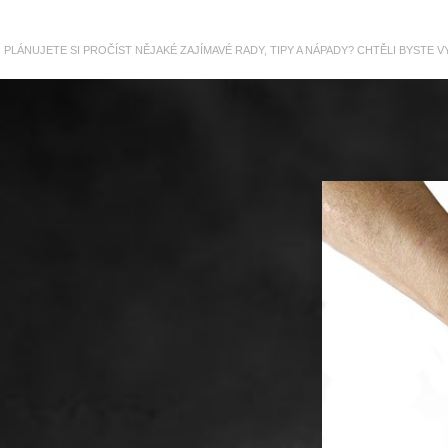
PLÁNUJETE SI PROČÍST NĚJAKÉ ZAJÍMAVÉ RADY, TIPY A NÁPADY? CHTĚLI BYSTE