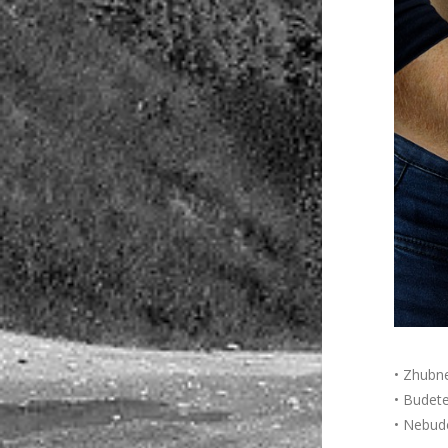
• Zhubne
• Budet
• Nebud