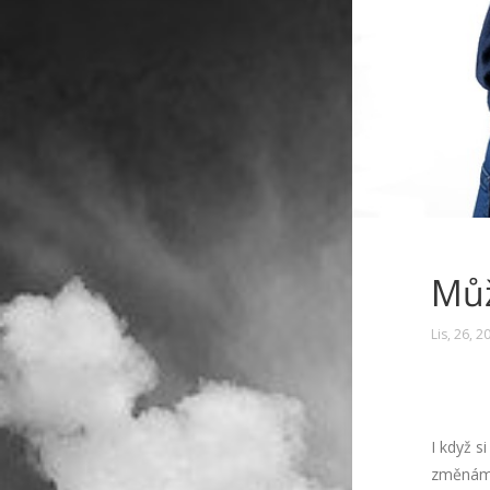
Můž
Lis, 26, 2
I když s
změnám.