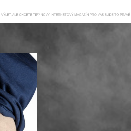
R VÝLET, ALE CHCETE TIP? NOVÝ INTERNETOVÝ MAGAZÍN PRO VÁS BUDE TO PRAVÉ