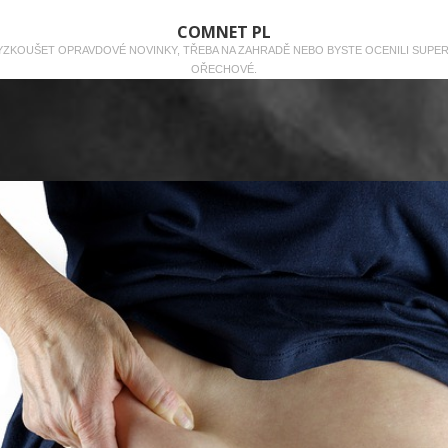
COMNET PL
 VYZKOUŠET OPRAVDOVÉ NOVINKY, TŘEBA NA ZAHRADĚ NEBO BYSTE OCENILI SUPE
OŘECHOVÉ.