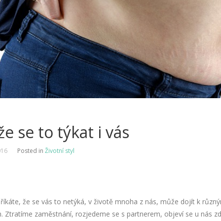
e se to týkat i vás
016
Posted in
Životní styl
i říkáte, že se vás to netýká, v životě mnoha z nás, může dojít k různ
 Ztratíme zaměstnání, rozjedeme se s partnerem, objeví se u nás zd