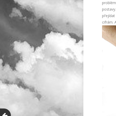
problém.
postavy
přejídat
cifrám. 