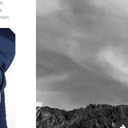
ší
ě
yšším