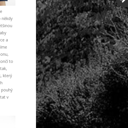
ne
o někdy
ětšinou
 aby
rce a
žíme
honu,
Končí to
tak,
, který
ch
o pouhý
tat v