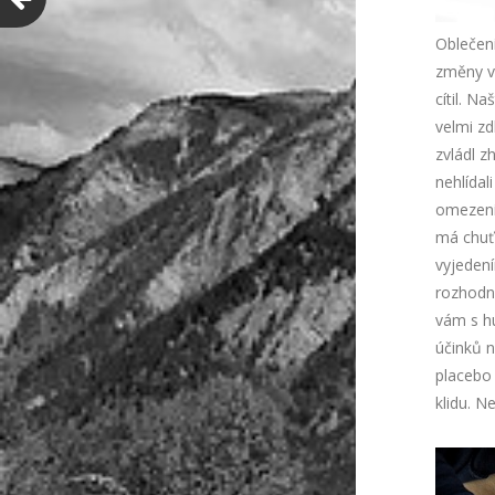
Oblečení
změny vá
cítil. N
velmi zd
zvládl z
nehlídal
omezení
má chuť 
vyjedení
rozhodn
vám s h
účinků 
placebo
klidu. N