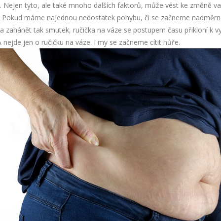
 Nejen tyto, ale také mnoho dalších faktorů, může vést ke změně va
. Pokud máme najednou nedostatek pohybu, či se začneme nadměrn
 a zahánět tak smutek, ručička na váze se postupem času přikloní k v
A nejde jen o ručičku na váze. I my se začneme cítit hůře.