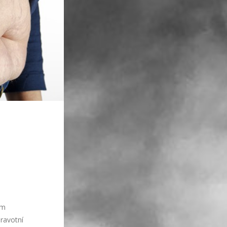
ým
ravotní