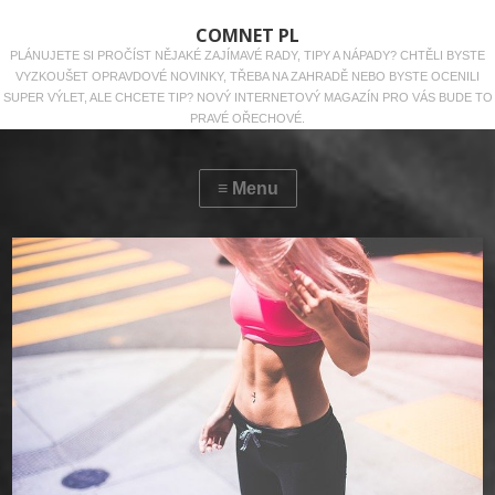
COMNET PL
PLÁNUJETE SI PROČÍST NĚJAKÉ ZAJÍMAVÉ RADY, TIPY A NÁPADY? CHTĚLI BYSTE
VYZKOUŠET OPRAVDOVÉ NOVINKY, TŘEBA NA ZAHRADĚ NEBO BYSTE OCENILI
SUPER VÝLET, ALE CHCETE TIP? NOVÝ INTERNETOVÝ MAGAZÍN PRO VÁS BUDE TO
PRAVÉ OŘECHOVÉ.