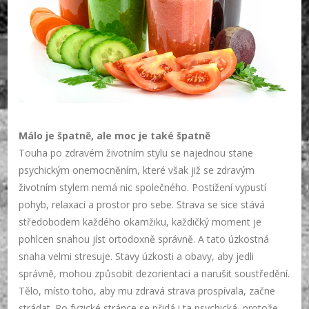
Málo je špatně, ale moc je také špatně
Touha po zdravém životním stylu se najednou stane
psychickým onemocněním, které však již se zdravým
životním stylem nemá nic společného. Postižení vypustí
pohyb, relaxaci a prostor pro sebe. Strava se sice stává
středobodem každého okamžiku, každičký moment je
pohlcen snahou jíst ortodoxně správně. A tato úzkostná
snaha velmi stresuje. Stavy úzkosti a obavy, aby jedli
správně, mohou způsobit dezorientaci a narušit soustředění.
Tělo, místo toho, aby mu zdravá strava prospívala, začne
strádat. Po fyzické stránce se přidá i ta psychická, protože