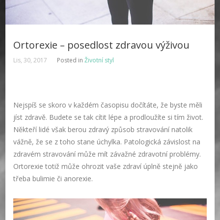
Ortorexie – posedlost zdravou výživou
Lis, 30, 2017
Posted in
Životní styl
Nejspíš se skoro v každém časopisu dočítáte, že byste měli
jíst zdravě. Budete se tak cítit lépe a prodloužíte si tím život.
Někteří lidé však berou zdravý způsob stravování natolik
vážně, že se z toho stane úchylka. Patologická závislost na
zdravém stravování může mít závažné zdravotní problémy.
Ortorexie totiž může ohrozit vaše zdraví úplně stejně jako
třeba bulimie či anorexie.