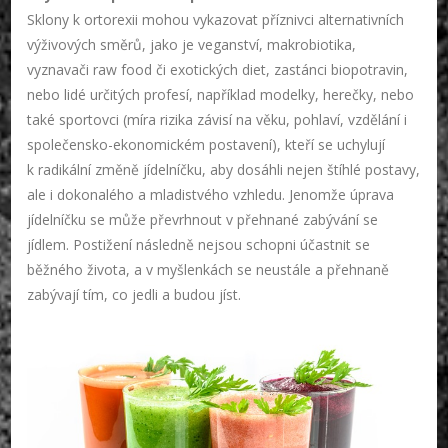
Sklony k ortorexii mohou vykazovat příznivci alternativních
výživových směrů, jako je veganství, makrobiotika,
vyznavači raw food či exotických diet, zastánci biopotravin,
nebo lidé určitých profesí, například modelky, herečky, nebo
také sportovci (míra rizika závisí na věku, pohlaví, vzdělání i
společensko-ekonomickém postavení), kteří se uchylují
k radikální změně jídelníčku, aby dosáhli nejen štíhlé postavy,
ale i dokonalého a mladistvého vzhledu. Jenomže úprava
jídelníčku se může převrhnout v přehnané zabývání se
jídlem. Postižení následně nejsou schopni účastnit se
běžného života, a v myšlenkách se neustále a přehnaně
zabývají tím, co jedli a budou jíst.