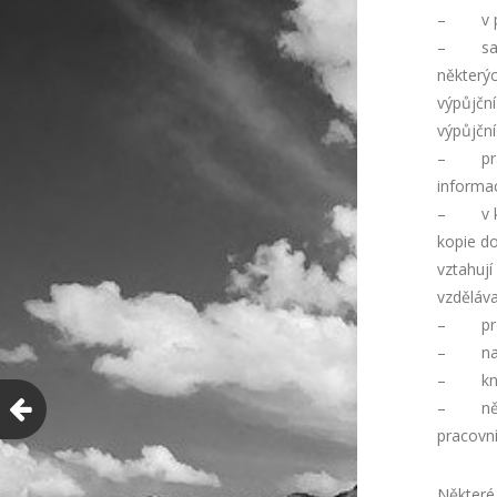
– v prvn
– samoz
některýc
výpůjční
výpůjční
– praco
informa
– v kni
kopie do
vztahují
vzděláva
– pro s
– nabíz
– kniho
– někte
pracovní
Některé 