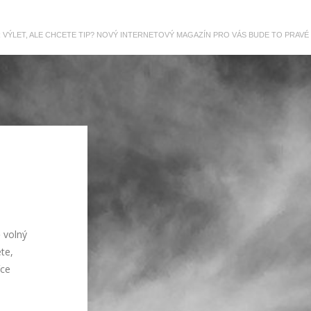
R VÝLET, ALE CHCETE TIP? NOVÝ INTERNETOVÝ MAGAZÍN PRO VÁS BUDE TO PRAVÉ
 volný
te,
íce