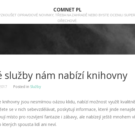
COMNET PL
 VYZKOUŠET OPRAVDOVÉ NOVINKY, TŘEBA NA ZAHRADĚ NEBO BYSTE OCENILI SUPE
OŘECHOVÉ.
é služby nám nabízí knihovny
2017
Posted in
Služby
 knihovny jsou nesmírnou oázou klidu, nabízí možnost využít kvalitně
ete se v nich sebevzdělávat, poskytují informace, které jinde nenajde
ují místo pro rozvíjení fantazie i zábavy, ale nabízejí ještě mnohem v
o kterých spousta lidí ani neví.