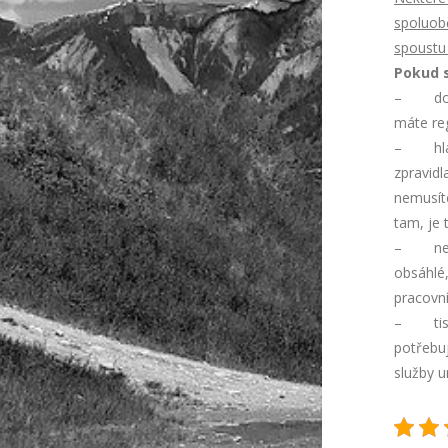
spoluob
spoustu 
Pokud s
– do té
máte reg
– hlavn
zpravidl
nemusíte
tam, je 
– nezou
obsáhlé,
pracovn
– tisk,
potřebuj
služby un