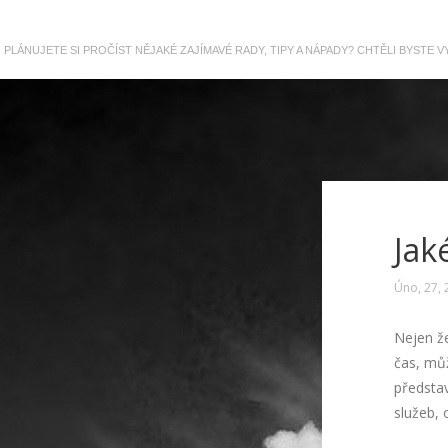
PLÁNUJETE SI PROČÍST NĚJAKÉ ZAJÍMAVÉ RADY, TIPY A NÁPADY? CHTĚLI BYSTE
Jak
Úno, 27, 
Nejen že
čas, můž
představ
služeb, 