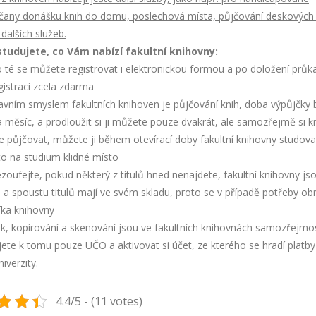
čany donášku knih do domu, poslechová místa, půjčování deskových 
dalších služeb.
tudujete, co Vám nabízí fakultní knihovny:
 se můžete registrovat i elektronickou formou a po doložení průka
istraci zcela zdarma
ím smyslem fakultních knihoven je půjčování knih, doba výpůjčky 
a měsíc, a prodloužit si ji můžete pouze dvakrát, ale samozřejmě si k
 půjčovat, můžete ji během otevírací doby fakultní knihovny studov
to na studium klidné místo
fejte, pokud některý z titulů hned nenajdete, fakultní knihovny jso
 a spoustu titulů mají ve svém skladu, proto se v případě potřeby ob
íka knihovny
 kopírování a skenování jsou ve fakultních knihovnách samozřejmos
ete k tomu pouze UČO a aktivovat si účet, ze kterého se hradí platby
iverzity.
4.4/5 - (11 votes)