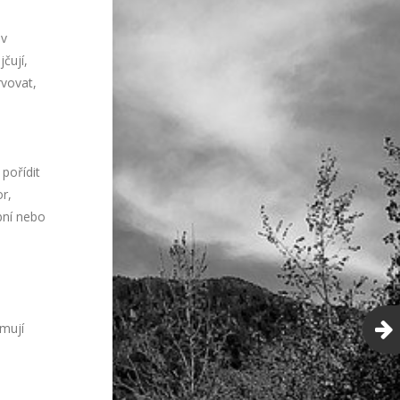
 v
čují,
rvovat,
pořídit
r,
bní nebo
mují