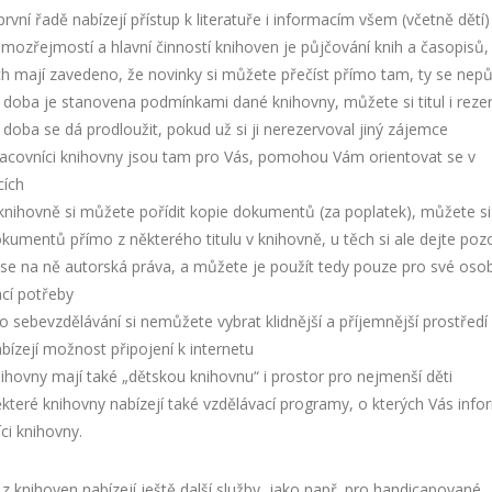
í řadě nabízejí přístup k literatuře i informacím všem (včetně dětí)
řejmostí a hlavní činností knihoven je půjčování knih a časopisů,
h mají zavedeno, že novinky si můžete přečíst přímo tam, ty se nepůj
 doba je stanovena podmínkami dané knihovny, můžete si titul i reze
 doba se dá prodloužit, pokud už si ji nerezervoval jiný zájemce
vníci knihovny jsou tam pro Vás, pomohou Vám orientovat se v
cích
hovně si můžete pořídit kopie dokumentů (za poplatek), můžete si 
kumentů přímo z některého titulu v knihovně, u těch si ale dejte pozo
 se na ně autorská práva, a můžete je použít tedy pouze pro své oso
cí potřeby
ebevzdělávání si nemůžete vybrat klidnější a příjemnější prostředí
ejí možnost připojení k internetu
vny mají také „dětskou knihovnu“ i prostor pro nejmenší děti
ré knihovny nabízejí také vzdělávací programy, o kterých Vás infor
ci knihovny.
z knihoven nabízejí ještě další služby, jako např. pro handicapované