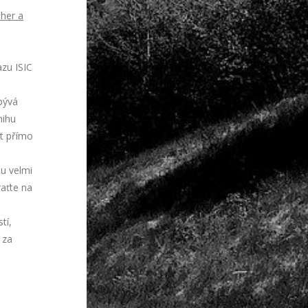
her a
zu ISIC
bývá
nihu
at přímo
u velmi
raťte na
tí,
 za