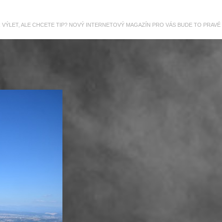
R VÝLET, ALE CHCETE TIP? NOVÝ INTERNETOVÝ MAGAZÍN PRO VÁS BUDE TO PRAVÉ