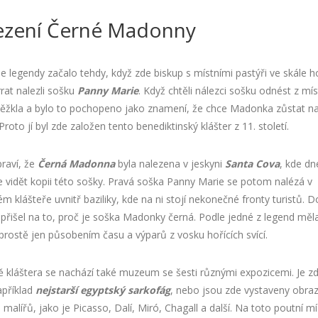
ezení Černé Madonny
e legendy začalo tehdy, když zde biskup s místními pastýři ve skále h
rat nalezli sošku
Panny Marie
. Když chtěli nálezci sošku odnést z mís
těžkla a bylo to pochopeno jako znamení, že chce Madonka zůstat na
Proto jí byl zde založen tento benediktinský klášter z 11. století.
raví, že
Černá Madonna
byla nalezena v jeskyni
Santa Cova
, kde dn
vidět kopii této sošky. Pravá soška Panny Marie se potom nalézá v
 klášteře uvnitř baziliky, kde na ni stojí nekonečné fronty turistů. 
přišel na to, proč je soška Madonky černá. Podle jedné z legend měl
prostě jen působením času a výparů z vosku hořících svící.
 kláštera se nachází také muzeum se šesti různými expozicemi. Je zd
apříklad
nejstarší egyptský sarkofág
, nebo jsou zde vystaveny obra
 malířů, jako je Picasso, Dalí, Miró, Chagall a další. Na toto poutní m