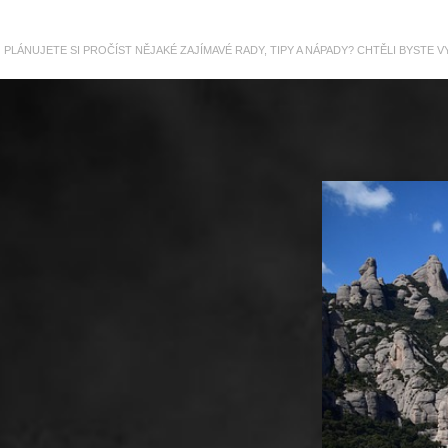
PLÁNUJETE SI PROČÍST NĚJAKÉ ZAJÍMAVÉ RADY, TIPY A NÁPADY? CHTĚLI BYSTE