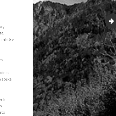
ory
ta,
 místě v
es
Dodnes
a soška
e k
zy
ísto