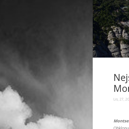
Nej
Mon
Lis, 27, 2
Montse
Obklopuj