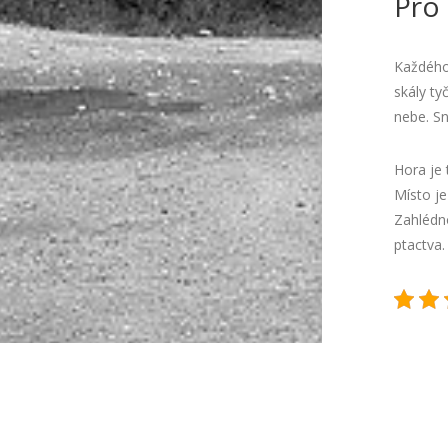
Pro 
Každého,
skály ty
nebe. Sn
Hora je 
Místo je
Zahlédno
ptactva.