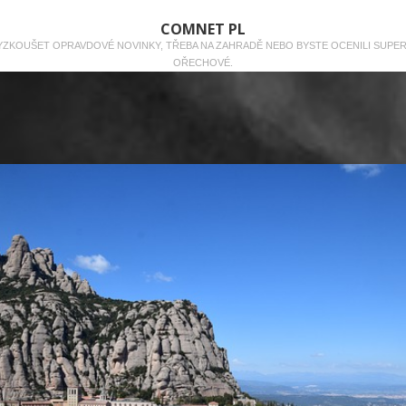
COMNET PL
 VYZKOUŠET OPRAVDOVÉ NOVINKY, TŘEBA NA ZAHRADĚ NEBO BYSTE OCENILI SUPE
OŘECHOVÉ.