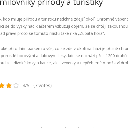
milovníky přírody a turistiky
 kdo miluje přírodu a turistiku nadchne zdejší okolí. Ohromné vápen
čící se do výšky nad klášterem vzbuzují dojem, že se chtějí zakousnou
ad právě proto se tomuto místu také říká „Zubatá hora“.
také přírodním parkem a vše, co se zde v okolí nachází je přísně chr
 porostlé borovými a dubovými lesy, kde se nachází přes 1200 druhů r
u lze i divoké kozy a kance, ale i veverky a nepřeberné množství dr
4/5 - (7 votes)