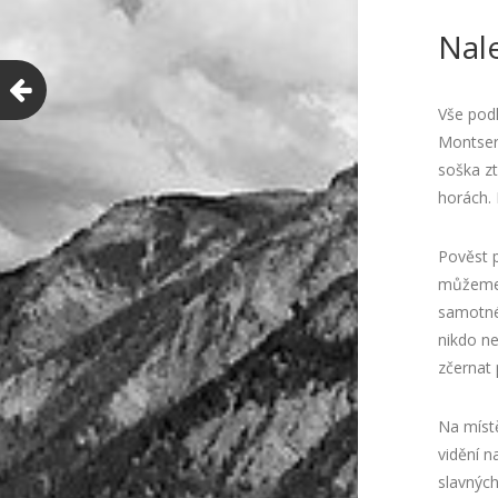
Nal
Vše podl
Montser
soška z
horách. 
Pověst p
můžeme 
samotném
nikdo ne
zčernat 
Na místě
vidění n
slavných