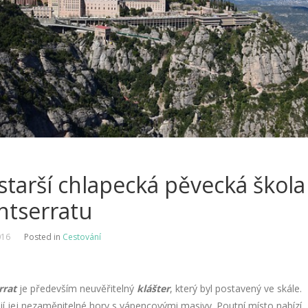
starší chlapecká pěvecká škola
tserratu
016
Posted in
Cestování
rrat
je především neuvěřitelný
klášter
, který byl postavený ve skále.
í jej nezaměnitelné hory s vápencovými masivy. Poutní místo nabízí