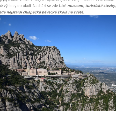
é výhledy do okolí. Nachází se zde také
muzeum, turistické stezky,
 zde nejstarší chlapecká pěvecká škola na světě
.