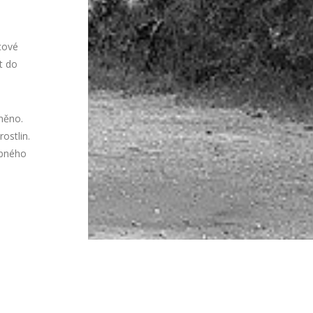
cové
t do
áněno.
ostlin.
obného