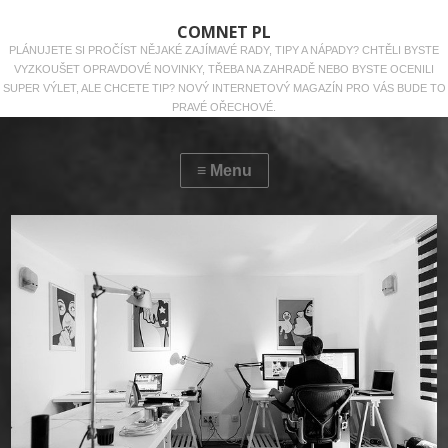
COMNET PL
PLÁNUJETE SI PROČÍST NĚJAKÉ ZAJÍMAVÉ RADY, TIPY A NÁPADY? CHTĚLI BYSTE
VYZKOUŠET OPRAVDOVÉ NOVINKY, TŘEBA NA ZAHRADĚ NEBO BYSTE OCENILI
SUPER VÝLET, ALE CHCETE TIP? NOVÝ INTERNETOVÝ MAGAZÍN PRO VÁS BUDE TO
PRAVÉ OŘECHOVÉ.