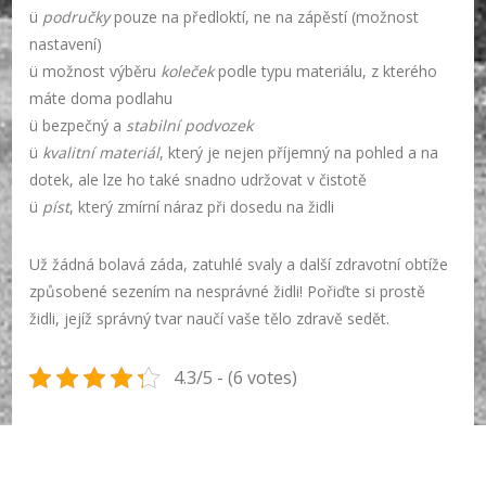
ü
područky
pouze na předloktí, ne na zápěstí (možnost
nastavení)
ü možnost výběru
koleček
podle typu materiálu, z kterého
máte doma podlahu
ü bezpečný a
stabilní podvozek
ü
kvalitní materiál
, který je nejen příjemný na pohled a na
dotek, ale lze ho také snadno udržovat v čistotě
ü
píst
, který zmírní náraz při dosedu na židli
Už žádná bolavá záda, zatuhlé svaly a další zdravotní obtíže
způsobené sezením na nesprávné židli! Pořiďte si prostě
židli, jejíž správný tvar naučí vaše tělo zdravě sedět.
4.3/5 - (6 votes)