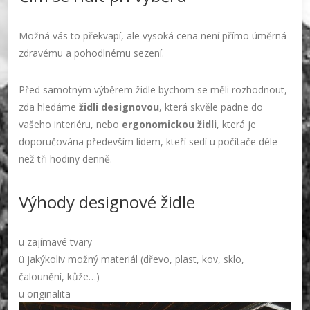
Možná vás to překvapí, ale vysoká cena není přímo úměrná
zdravému a pohodlnému sezení.
Před samotným výběrem židle bychom se měli rozhodnout,
zda hledáme
židli designovou
, která skvěle padne do
vašeho interiéru, nebo
ergonomickou židli
, která je
doporučována především lidem, kteří sedí u počítače déle
než tři hodiny denně.
Výhody designové židle
ü zajímavé tvary
ü jakýkoliv možný materiál (dřevo, plast, kov, sklo,
čalounění, kůže…)
ü originalita