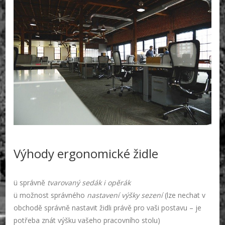
Výhody ergonomické židle
ü správně
tvarovaný sedák i opěrák
ü možnost správného
nastavení výšky sezení
(lze nechat v
obchodě správně nastavit židli právě pro vaši postavu – je
potřeba znát výšku vašeho pracovního stolu)