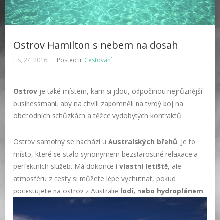
Ostrov Hamilton s nebem na dosah
Lis, 27, 2016
Posted in
Cestování
Ostrov
je také místem, kam si jdou, odpočinou nejrůznější
businessmani, aby na chvíli zapomněli na tvrdý boj na
obchodních schůzkách a těžce vydobytých kontraktů.
Ostrov samotný se nachází u
Australských břehů
. Je to
místo, které se stalo synonymem bezstarostné relaxace a
perfektních služeb. Má dokonce i
vlastní letiště
, ale
atmosféru z cesty si můžete lépe vychutnat, pokud
pocestujete na ostrov z Austrálie
lodí, nebo hydroplánem
.