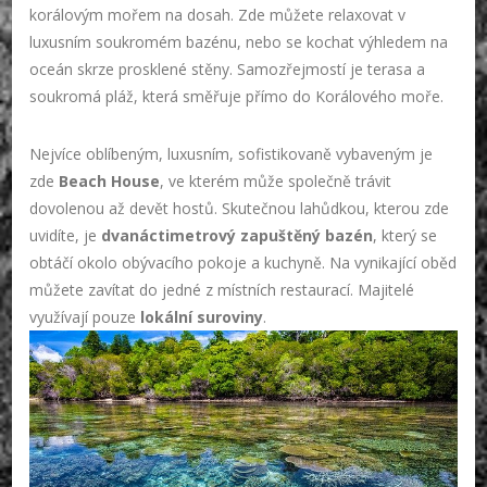
korálovým mořem na dosah. Zde můžete relaxovat v
luxusním soukromém bazénu, nebo se kochat výhledem na
oceán skrze prosklené stěny. Samozřejmostí je terasa a
soukromá pláž, která směřuje přímo do Korálového moře.
Nejvíce oblíbeným, luxusním, sofistikovaně vybaveným je
zde
Beach House
, ve kterém může společně trávit
dovolenou až devět hostů. Skutečnou lahůdkou, kterou zde
uvidíte, je
dvanáctimetrový zapuštěný bazén
, který se
obtáčí okolo obývacího pokoje a kuchyně. Na vynikající oběd
můžete zavítat do jedné z místních restaurací. Majitelé
využívají pouze
lokální suroviny
.