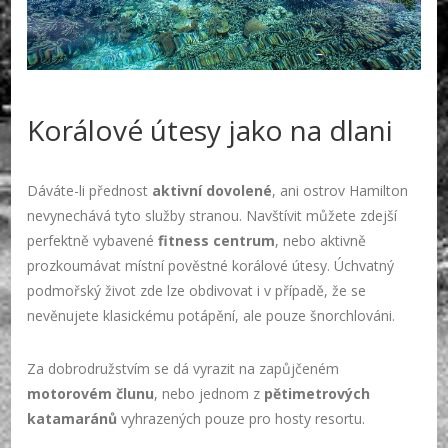
Korálové útesy jako na dlani
Dáváte-li přednost
aktivní dovolené
, ani ostrov Hamilton
nevynechává tyto služby stranou. Navštívit můžete zdejší
perfektně vybavené
fitness centrum
, nebo aktivně
prozkoumávat místní pověstné korálové útesy. Úchvatný
podmořský život zde lze obdivovat i v případě, že se
nevěnujete klasickému potápění, ale pouze šnorchlováni.
Za dobrodružstvím se dá vyrazit na zapůjčeném
motorovém člunu
, nebo jednom z
pětimetrových
katamaránů
vyhrazených pouze pro hosty resortu.