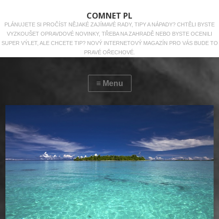
COMNET PL
PLÁNUJETE SI PROČÍST NĚJAKÉ ZAJÍMAVÉ RADY, TIPY A NÁPADY? CHTĚLI BYSTE
VYZKOUŠET OPRAVDOVÉ NOVINKY, TŘEBA NA ZAHRADĚ NEBO BYSTE OCENILI
SUPER VÝLET, ALE CHCETE TIP? NOVÝ INTERNETOVÝ MAGAZÍN PRO VÁS BUDE TO
PRAVÉ OŘECHOVÉ.